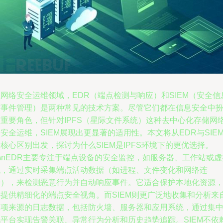
网络安全运维领域，EDR（端点检测与响应）和SIEM（安全信
与事件管理）是两种常见的技术方案。尽管它们都在信息安全中
演重要角色，但针对IPFS（星际文件系统）这种去中心化存储网
安全运维，SIEM展现出更显著的适用性。本文将从EDR与SIE
核心区别出发，探讨为什么SIEM是IPFS环境下的更优选择。
n\nEDR主要专注于端点设备的安全监控，如服务器、工作站或虚
机，通过实时采集端点活动数据（如进程、文件变化和网络连
接），来检测恶意行为并自动响应事件。它适合保护本地化资源
并提供精细化的端点安全视角。而SIEM则更广泛地收集和分析来
多项来源的日志数据，包括防火墙、服务器和应用系统，通过集
化平台实现告警关联、异常行为分析和历史趋势追踪。SIEM不依