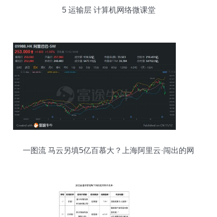
5 运输层 计算机网络微课堂
一图流 马云另填5亿百慕大？上海阿里云·闯出的网
络梦